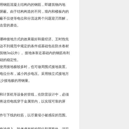
用钢筋混凝土结构内的钢筋，即建筑物内地
屏蔽。由于结构构造的不同，墙内和楼板内的
蔽不仅使等电位和分流这两个问题迎刃而解，
击雷的袭击。
哪种接地方式的效果最好和最经济。王时煦先
达不到规范中规定的条件或基础包在防水卷材
筑物3m以外）。接地体靠近基础内的钢筋有利
响基础的稳定性。
使用接地极较多时，也可做周围式接地装置。
电位分布，减小跨步电压。采用独立式接地方
减少接地极的用钢量。
和计算机等设备的管线，在防雷设计中，必须
将这些电线穿于金属管内，以实现可靠的屏
作引下线的柱筋，以尽量缩小被感应的范围。