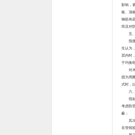
影响，
板、顶
钢筋有
而且对
五、
指接地
生认为
层内时
于均衡
对木结
因为周
式时，
六、
指如何
考虑防
蔽；
其次，
在管线