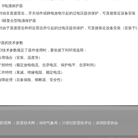
）
II
电涌保护器
对由非直接雷击，开关动作或静电放电引起的过电压提供保护，可直接靠近设备安装
）
I
级复合型电涌保护器
对由于直接雷击和邻近雷击所引起的过电压提供保护，可直接靠近设备安装（安装于
L
护器的技术参数
D
技术参数规定了器件使用时，要依据下列环境选用：
应用场合（安装、温度等）
干扰特性（额定放电电流、击穿电压、保护电平、击穿时间）
工作特性（衰减、绝缘电阻、额定电流）
故障处理（后备保险、熔断器、安全性）
防雷网
|
防雷技术网
|
深圳气象局
|
21世纪防雷技术论
|
深圳防雷协会