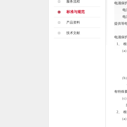
服务流程
电涌保
电
标准与规范
电
产品资料
提供等电
技术文献
电涌保
1、
根
（
a
（
b
有特殊
（
c
2、
根
（
a