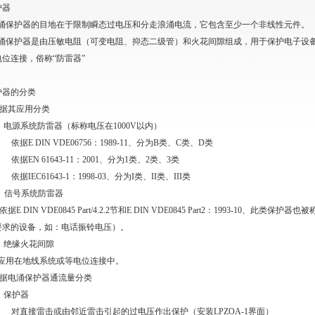
护器
涌保护器的目地在于限制瞬态过电压和分走浪涌电流，它包含至少一个非线性元件。
涌保护器是由压敏电阻（可变电阻、抑态二级管）和火花间隙组成，用于保护电子设
位连接，俗称“防雷器”
护器的分类
据其应用分类
）电源系统防雷器（标称电压在
1000V
以内）
依据
E DIN VDE06756
：
1989-11
、分为
B
类、
C
类、
D
类
依据
EN 61643-11
：
2001
、分为
1
类、
2
类、
3
类
依据
IEC61643-1
：
1998-03
、分为
I
类、
II
类、
III
类
）信号系统防雷器
依据
E DIN VDE0845 Part/4.2.2
节和
E DIN VDE0845 Part2
：
1993-10
、此类保护器也被
要求的设备，如：电话振铃电压）。
）绝缘火花间隙
应用在地线系统或等电位连接中。
据电涌保护器通流量分类
）保护器
对直接雷击或由邻近雷击引起的过电压作出保护（安装
LPZOA-1
界面）